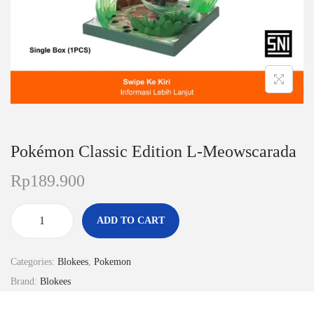
n
Pokémon Classic Edition L-Meowscarada
Rp
189.900
ADD TO CART
P
o
Categories:
Blokees
,
Pokemon
k
Brand:
Blokees
é
m