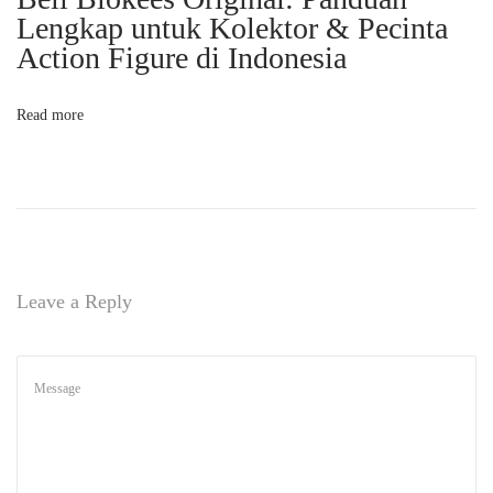
e
Lengkap untuk Kolektor & Pecinta
n
Action Figure di Indonesia
g
g
Read more
e
m
a
r
A
n
Leave a Reply
i
m
e
!