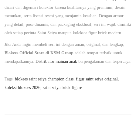
dicari dan digemari kolektor karena kualitasnya yang premium, desain
memukau, serta lisensi resmi yang menjamin keaslian. Dengan armor
yang detail, pose dinamis, dan packaging eksklusif, seri ini wajib dimiliki
oleh setiap pecinta Saint Seiya maupun kolektor figur brick modern.
Jika Anda ingin membeli seri ini dengan aman, original, dan lengkap,
Blokees Official Store di KSM Group
adalah tempat terbaik untuk
mendapatkannya.
Distributor mainan anak
berpengalaman dan terpercaya.
Tags
:
blokees saint seiya champion class
,
figur saint seiya original
,
koleksi blokees 2026
,
saint seiya brick figure
P
P
B
r
l
o
e
o
v
k
s
i
e