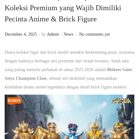
Koleksi Premium yang Wajib Dimiliki
n
Pecinta Anime & Brick Figure
.
.
.
P
P
December 4, 2025
by
Admin
News
No comments yet
o
o
s
s
Dunia koleksi figur dan brick model semakin berkembang pesat, terutama
t
t
dengan hadirnya berbagai seri premium dari brand ternama. Salah satu
e
e
yang paling menyita perhatian di tahun 2025-2026 adalah
Blokees Saint
d
d
Seiya Champion Class
, sebuah seri eksklusif yang memadukan
o
i
keindahan desain anime legendaris dengan detail brick figure modern.
n
n