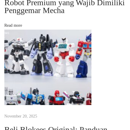
Robot Premium yang Wajib Dimiliki
a
Penggemar Mecha
n
g
Read more
P
a
l
i
n
g
D
i
c
a
r
i
November 20, 2025
P
Beli Blokees Original: Panduan