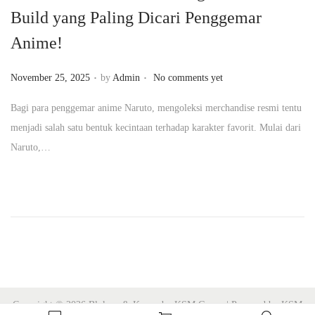
Build yang Paling Dicari Penggemar
n
Anime!
.
.
P
November 25, 2025
by
Admin
No comments yet
o
Bagi para penggemar anime Naruto, mengoleksi merchandise resmi tentu
s
menjadi salah satu bentuk kecintaan terhadap karakter favorit. Mulai dari
t
Naruto,…
e
d
o
n
Copyright © 2026 Blokees & Kayou by KSM Group | Powered by KSM