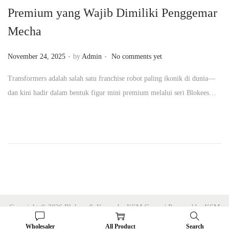
Premium yang Wajib Dimiliki Penggemar
n
Mecha
.
.
P
November 24, 2025
by
Admin
No comments yet
o
Transformers adalah salah satu franchise robot paling ikonik di dunia—
s
dan kini hadir dalam bentuk figur mini premium melalui seri Blokees…
t
e
d
o
n
Copyright © 2026 Blokees & Kayou by KSM Group | Powered by KSM
Group
Wholesaler
All Product
Search