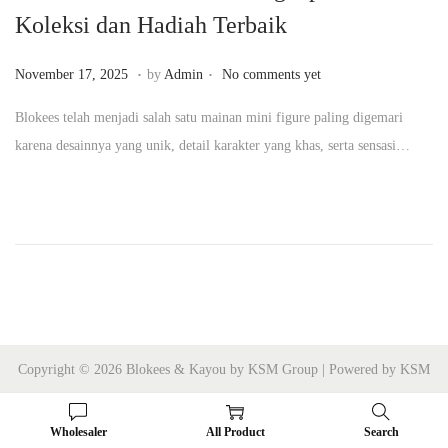
Koleksi dan Hadiah Terbaik
n
.
.
P
N
November 17, 2025
by
Admin
No comments yet
o
o
Blokees telah menjadi salah satu mainan mini figure paling digemari
s
v
karena desainnya yang unik, detail karakter yang khas, serta sensasi…
t
e
e
m
d
b
o
e
n
r
1
7
,
Copyright © 2026 Blokees & Kayou by KSM Group | Powered by KSM
2
Group
0
Wholesaler
All Product
Search
2